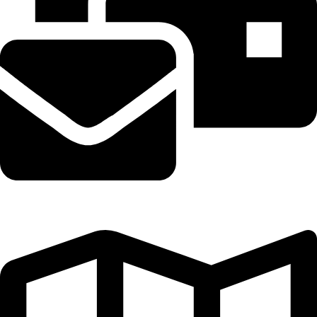
postmottak@nyheimcamping.no