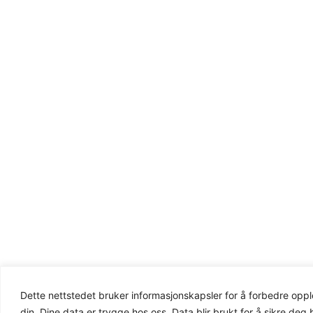
Dette nettstedet bruker informasjonskapsler for å forbedre opp
din. Dine data er trygge hos oss. Data blir brukt for å sikre deg