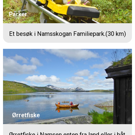
Parker
Et besøk i Namsskogan Familiepark.(30 km)
Ørretfiske
Ørretfiske i Namsen enten fra land eller i båt.